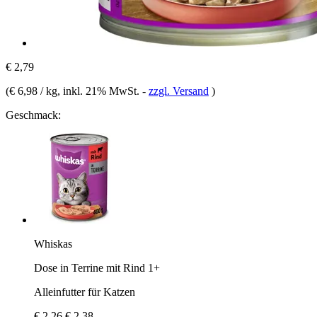
€ 2,79
(
€ 6,98 / kg
, inkl. 21% MwSt.
-
zzgl. Versand
)
Geschmack:
Whiskas
Dose in Terrine mit Rind 1+
Alleinfutter für Katzen
€ 2,26
€ 2,38