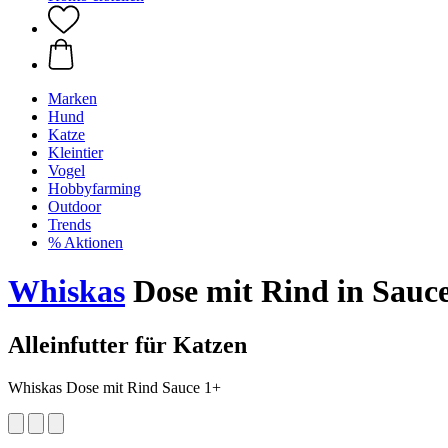
Marken
Hund
Katze
Kleintier
Vogel
Hobbyfarming
Outdoor
Trends
% Aktionen
Whiskas
Dose mit Rind in Sauce
Alleinfutter für Katzen
Whiskas Dose mit Rind Sauce 1+