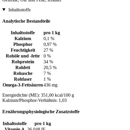
Inhaltsstoffe
Analytische Bestandteile
Inhaltsstoffe
pro 1 kg
Kalzium
0,1 %
Phosphor
0,97 %
Feuchtigkeit
27 %
Rohöle und -fette
0 %
Rohprotein
34 %
Rohfett
20,5 %
Rohasche
7 %
Rohfaser
1 %
Omega-3-Fettsäuren
436 mg
Energiedichte (ME): 351,00 kcal/100 g
Kalzium/Phosphor-Verhältnis: 1,03
Ernährungsphysiologische Zusatzstoffe
Inhaltsstoffe
pro 1 kg
Vitamin A
36.048 IE