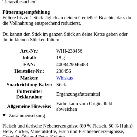
Tierarztbesuchen!
Fütterungsempfehlung
Füttere bis zu 1 Stick täglich an deinen Genießer! Beachte, dass du
die Vollnahrung entsprechend reduzierst.
Du kannst den Stick im ganzen Stück an deine Katze geben oder
ihn in kleinen Stücken füttern.
Art.-Nr.:
WHI-238456
Inhalt:
18 g
EAN:
4008429046483
Hersteller-Nr.:
238456
Marken:
Whiskas
Snackrichtung Katze:
Stick
Futtermittel
Ergänzungsfuttermittel
Deklaration:
Farbe kann vom Originalbild
Allgemeine Hinweise:
abweichen
Zusammensetzung
Fleisch und tierische Nebenerzeugnisse (80 % Fleisch, 50 % Huhn),
Hefe, Zucker, Mineralstoffe, Fisch und Fischnebenerzeugnisse,
Getreide, Öle und Fette, Kräuter