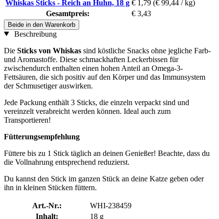
Whiskas Sticks - Reich an Huhn, 18 g
€ 1,79
(€ 99,44 / kg)
Gesamtpreis:
€ 3,43
Beide in den Warenkorb
Beschreibung
Die
Sticks von Whiskas
sind köstliche Snacks ohne jegliche Farb-
und Aromastoffe. Diese schmackhaften Leckerbissen für
zwischendurch enthalten einen hohen Anteil an Omega-3-
Fettsäuren, die sich positiv auf den Körper und das Immunsystem
der Schmusetiger auswirken.
Jede Packung enthält 3 Sticks, die einzeln verpackt sind und
vereinzelt verabreicht werden können. Ideal auch zum
Transportieren!
Fütterungsempfehlung
Füttere bis zu 1 Stick täglich an deinen Genießer! Beachte, dass du
die Vollnahrung entsprechend reduzierst.
Du kannst den Stick im ganzen Stück an deine Katze geben oder
ihn in kleinen Stücken füttern.
Art.-Nr.:
WHI-238459
Inhalt:
18 g