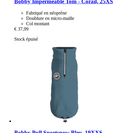
Bobby
Imperméable Tom -​ Corail, 25XS
Fabriqué en néoprène
Doublure en micro-maille
Col montant
€ 37,99
Stock épuisé
Bobby
Pull Sportsnow Bleu, 19XXS