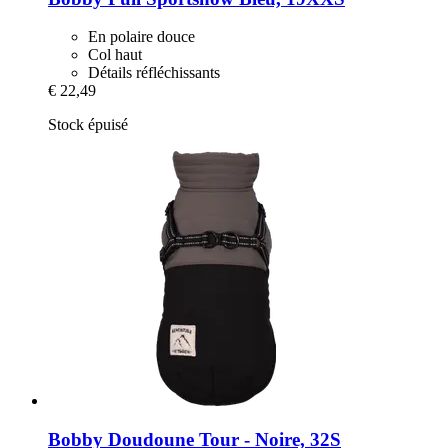
En polaire douce
Col haut
Détails réfléchissants
€ 22,49
Stock épuisé
Bobby
Doudoune Tour -​ Noire, 32S