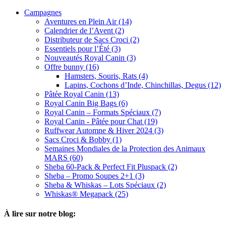
Campagnes
Aventures en Plein Air (14)
Calendrier de l’Avent (2)
Distributeur de Sacs Croci (2)
Essentiels pour l’Été (3)
Nouveautés Royal Canin (3)
Offre bunny (16)
Hamsters, Souris, Rats (4)
Lapins, Cochons d’Inde, Chinchillas, Degus (12)
Pâtée Royal Canin (13)
Royal Canin Big Bags (6)
Royal Canin – Formats Spéciaux (7)
Royal Canin - Pâtée pour Chat (19)
Ruffwear Automne & Hiver 2024 (3)
Sacs Croci & Bobby (1)
Semaines Mondiales de la Protection des Animaux
MARS (60)
Sheba 60-Pack & Perfect Fit Pluspack (2)
Sheba – Promo Soupes 2+1 (3)
Sheba & Whiskas – Lots Spéciaux (2)
Whiskas® Megapack (25)
À lire sur notre blog: