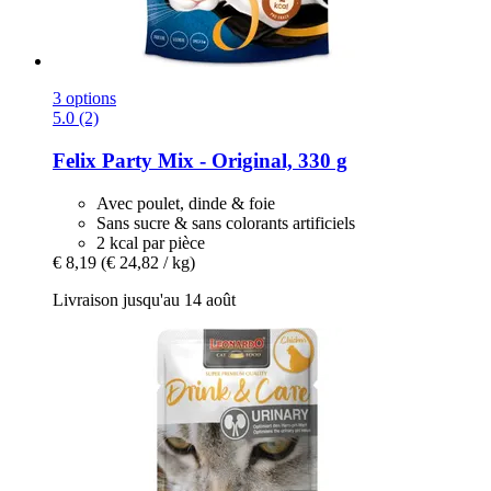
3 options
5.0 (2)
Felix
Party Mix -​ Original, 330 g
Avec poulet, dinde & foie
Sans sucre & sans colorants artificiels
2 kcal par pièce
€ 8,19
(€ 24,82 / kg)
Livraison jusqu'au 14 août