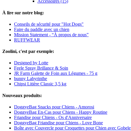
Accessoires (15)
À lire sur notre blog:
Conseils de sécurité pour "Hot Dogs"
Faire du paddle avec un chien
Mission Statement - “À propos de nous”
RUFFWEAR
Zoolini, c'est par exemple:
Designed by Lotte
Feele Spray Brillance & Soin
JR Farm Galette de Foin aux Légumes - 75 g
bunny Labyrinthe
Chipsi Litière Classic 3,5 kg
Nouveaux produits:
DoggyeBag Snacks pour Chiens - Amorosi
DoggyeBag En-Cas pour Chiens - Happy Routine
Friandise pour Chiens - Os d'Anniversaire
DoggyeBag Friandise pour Chiens - Love Bone
Boîte avec Couvercle pour Croquettes pour Chien avec Gobele