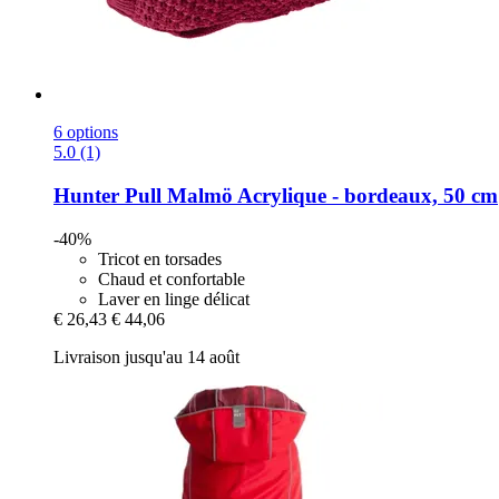
6 options
5.0 (1)
Hunter
Pull Malmö Acrylique -​ bordeaux, 50 cm
-40%
Tricot en torsades
Chaud et confortable
Laver en linge délicat
€ 26,43
€ 44,06
Livraison jusqu'au 14 août