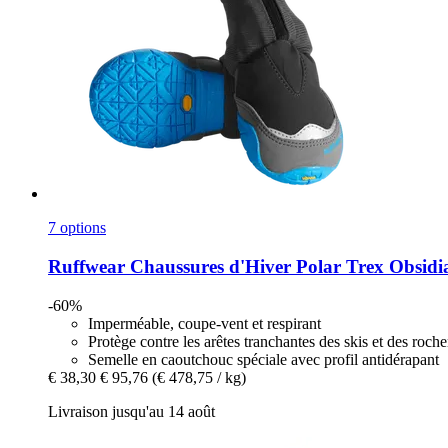
7 options
Ruffwear
Chaussures d'Hiver Polar Trex Obsidia
-60%
Imperméable, coupe-vent et respirant
Protège contre les arêtes tranchantes des skis et des roche
Semelle en caoutchouc spéciale avec profil antidérapant
€ 38,30
€ 95,76
(€ 478,75 / kg)
Livraison jusqu'au 14 août