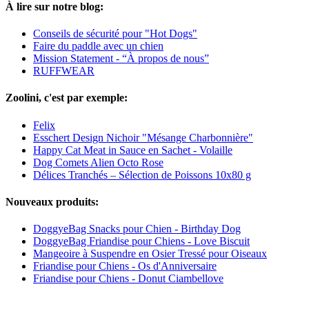
À lire sur notre blog:
Conseils de sécurité pour "Hot Dogs"
Faire du paddle avec un chien
Mission Statement - “À propos de nous”
RUFFWEAR
Zoolini, c'est par exemple:
Felix
Esschert Design Nichoir "Mésange Charbonnière"
Happy Cat Meat in Sauce en Sachet - Volaille
Dog Comets Alien Octo Rose
Délices Tranchés – Sélection de Poissons 10x80 g
Nouveaux produits:
DoggyeBag Snacks pour Chien - Birthday Dog
DoggyeBag Friandise pour Chiens - Love Biscuit
Mangeoire à Suspendre en Osier Tressé pour Oiseaux
Friandise pour Chiens - Os d'Anniversaire
Friandise pour Chiens - Donut Ciambellove