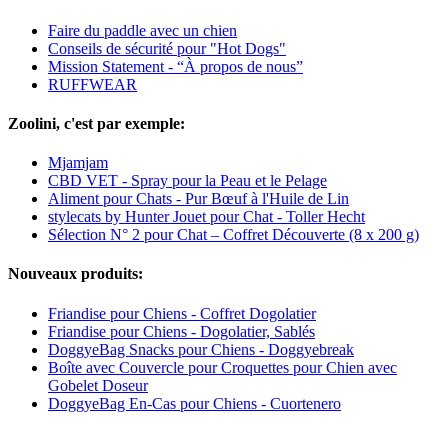
Faire du paddle avec un chien
Conseils de sécurité pour "Hot Dogs"
Mission Statement - “À propos de nous”
RUFFWEAR
Zoolini, c'est par exemple:
Mjamjam
CBD VET - Spray pour la Peau et le Pelage
Aliment pour Chats - Pur Bœuf à l'Huile de Lin
stylecats by Hunter Jouet pour Chat - Toller Hecht
Sélection N° 2 pour Chat – Coffret Découverte (8 x 200 g)
Nouveaux produits:
Friandise pour Chiens - Coffret Dogolatier
Friandise pour Chiens - Dogolatier, Sablés
DoggyeBag Snacks pour Chiens - Doggyebreak
Boîte avec Couvercle pour Croquettes pour Chien avec
Gobelet Doseur
DoggyeBag En-Cas pour Chiens - Cuortenero