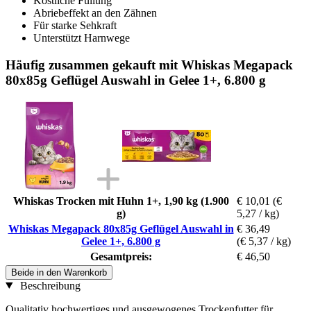
Köstliche Füllung
Abriebeffekt an den Zähnen
Für starke Sehkraft
Unterstützt Harnwege
Häufig zusammen gekauft mit Whiskas Megapack
80x85g Geflügel Auswahl in Gelee 1+, 6.800 g
Whiskas Trocken mit Huhn 1+, 1,90 kg (1.900
€ 10,01
(€
g)
5,27 / kg)
Whiskas Megapack 80x85g Geflügel Auswahl in
€ 36,49
Gelee 1+, 6.800 g
(€ 5,37 / kg)
Gesamtpreis:
€ 46,50
Beide in den Warenkorb
Beschreibung
Qualitativ hochwertiges und ausgewogenes Trockenfutter für