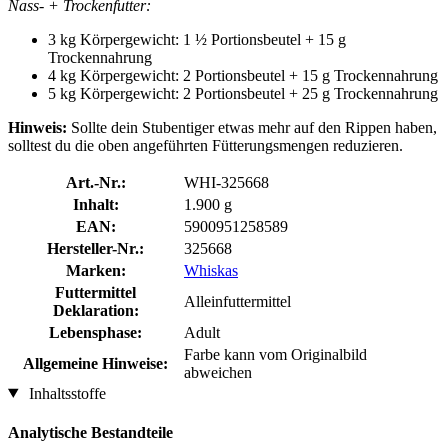
Nass- + Trockenfutter:
3 kg Körpergewicht: 1 ½ Portionsbeutel + 15 g
Trockennahrung
4 kg Körpergewicht: 2 Portionsbeutel + 15 g Trockennahrung
5 kg Körpergewicht: 2 Portionsbeutel + 25 g Trockennahrung
Hinweis:
Sollte dein Stubentiger etwas mehr auf den Rippen haben,
solltest du die oben angeführten Fütterungsmengen reduzieren.
Art.-Nr.:
WHI-325668
Inhalt:
1.900 g
EAN:
5900951258589
Hersteller-Nr.:
325668
Marken:
Whiskas
Futtermittel
Alleinfuttermittel
Deklaration:
Lebensphase:
Adult
Farbe kann vom Originalbild
Allgemeine Hinweise:
abweichen
Inhaltsstoffe
Analytische Bestandteile