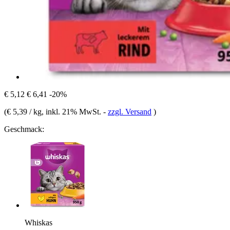
€ 5,12
€ 6,41
-20%
(
€ 5,39 / kg
, inkl. 21% MwSt.
-
zzgl. Versand
)
Geschmack:
Whiskas