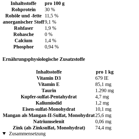
Inhaltsstoffe
pro 100 g
Rohprotein
30 %
Rohöle und -fette
11,5 %
anorganischer Stoff
9,1 %
Rohfaser
1,9 %
Rohasche
0 %
Calcium
1,4 %
Phosphor
0,94 %
Ernährungsphysiologische Zusatzstoffe
Inhaltsstoffe
pro 1 kg
Vitamin D3
679 IE
Vitamin E
85,1 mg
Taurin
1.290 mg
Kupfer-sulfat-Pentahydrat
4,7 mg
Kaliumiodid
1,2 mg
Eisen-sulfat-Monohydrat
10,1 mg
Mangan als Mangan-II-Sulfat, Monohydrat
25,6 mg
Natriumselenit
0,06 mg
Zink (als Zinksulfat, Monohydrat)
74,4 mg
Zusammensetzung