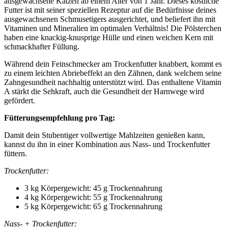
ausgewachsene Katzen ab einem Alter von 1 Jahr. Dieses köstliche
Futter ist mit seiner speziellen Rezeptur auf die Bedürfnisse deines
ausgewachsenen Schmusetigers ausgerichtet, und beliefert ihn mit
Vitaminen und Mineralien im optimalen Verhältnis! Die Pölsterchen
haben eine knackig-knusprige Hülle und einen weichen Kern mit
schmackhafter Füllung.
Während dein Feinschmecker am Trockenfutter knabbert, kommt es
zu einem leichten Abriebeffekt an den Zähnen, dank welchem seine
Zahngesundheit nachhaltig unterstützt wird. Das enthaltene Vitamin
A stärkt die Sehkraft, auch die Gesundheit der Harnwege wird
gefördert.
Fütterungsempfehlung pro Tag:
Damit dein Stubentiger vollwertige Mahlzeiten genießen kann,
kannst du ihn in einer Kombination aus Nass- und Trockenfutter
füttern.
Trockenfutter:
3 kg Körpergewicht: 45 g Trockennahrung
4 kg Körpergewicht: 55 g Trockennahrung
5 kg Körpergewicht: 65 g Trockennahrung
Nass- + Trockenfutter: