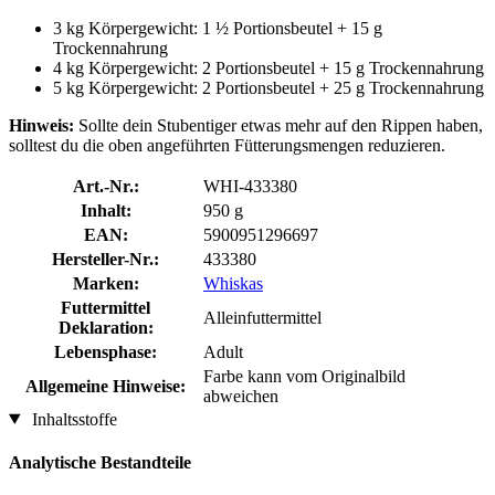
3 kg Körpergewicht: 1 ½ Portionsbeutel + 15 g
Trockennahrung
4 kg Körpergewicht: 2 Portionsbeutel + 15 g Trockennahrung
5 kg Körpergewicht: 2 Portionsbeutel + 25 g Trockennahrung
Hinweis:
Sollte dein Stubentiger etwas mehr auf den Rippen haben,
solltest du die oben angeführten Fütterungsmengen reduzieren.
Art.-Nr.:
WHI-433380
Inhalt:
950 g
EAN:
5900951296697
Hersteller-Nr.:
433380
Marken:
Whiskas
Futtermittel
Alleinfuttermittel
Deklaration:
Lebensphase:
Adult
Farbe kann vom Originalbild
Allgemeine Hinweise:
abweichen
Inhaltsstoffe
Analytische Bestandteile