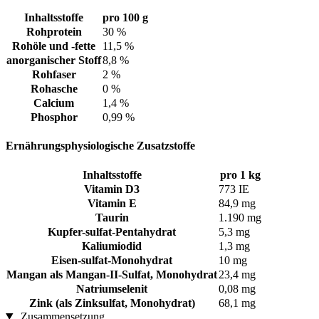
Inhaltsstoffe
pro 100 g
Rohprotein
30 %
Rohöle und -fette
11,5 %
anorganischer Stoff
8,8 %
Rohfaser
2 %
Rohasche
0 %
Calcium
1,4 %
Phosphor
0,99 %
Ernährungsphysiologische Zusatzstoffe
Inhaltsstoffe
pro 1 kg
Vitamin D3
773 IE
Vitamin E
84,9 mg
Taurin
1.190 mg
Kupfer-sulfat-Pentahydrat
5,3 mg
Kaliumiodid
1,3 mg
Eisen-sulfat-Monohydrat
10 mg
Mangan als Mangan-II-Sulfat, Monohydrat
23,4 mg
Natriumselenit
0,08 mg
Zink (als Zinksulfat, Monohydrat)
68,1 mg
Zusammensetzung