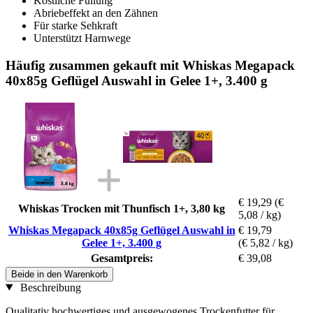
Köstliche Füllung
Abriebeffekt an den Zähnen
Für starke Sehkraft
Unterstützt Harnwege
Häufig zusammen gekauft mit Whiskas Megapack
40x85g Geflügel Auswahl in Gelee 1+, 3.400 g
€ 19,29
(€
Whiskas Trocken mit Thunfisch 1+, 3,80 kg
5,08 / kg)
Whiskas Megapack 40x85g Geflügel Auswahl in
€ 19,79
Gelee 1+, 3.400 g
(€ 5,82 / kg)
Gesamtpreis:
€ 39,08
Beide in den Warenkorb
Beschreibung
Qualitativ hochwertiges und ausgewogenes Trockenfutter für