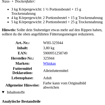
Nass- + Trockenfutter:
3 kg Körpergewicht: 1 ½ Portionsbeutel + 15 g
Trockennahrung
4 kg Körpergewicht: 2 Portionsbeutel + 15 g Trockennahrung
5 kg Körpergewicht: 2 Portionsbeutel + 25 g Trockennahrung
Hinweis:
Sollte dein Stubentiger etwas mehr auf den Rippen haben,
solltest du die oben angeführten Fütterungsmengen reduzieren.
Art.-Nr.:
WHI-325944
Inhalt:
3,80 kg
EAN:
5900951258749
Hersteller-Nr.:
325944
Marken:
Whiskas
Futtermittel
Alleinfuttermittel
Deklaration:
Lebensphase:
Adult
Farbe kann vom Originalbild
Allgemeine Hinweise:
abweichen
Inhaltsstoffe
Analytische Bestandteile