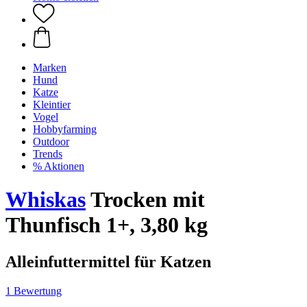
Marken
Hund
Katze
Kleintier
Vogel
Hobbyfarming
Outdoor
Trends
% Aktionen
Whiskas
Trocken mit
Thunfisch 1+, 3,80 kg
Alleinfuttermittel für Katzen
1 Bewertung