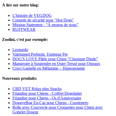
À lire sur notre blog:
L'histoire de VEGDOG
Conseils de sécurité pour "Hot Dogs"
Mission Statement - “À propos de nous”
RUFFWEAR
Zoolini, c'est par exemple:
Leonardo
Valetumed Prebiotic Topinpur Pet
DOG'S LOVE Pâtée pour Chien "Classique Dinde"
Mangeoire à Suspendre en Osier Tressé pour Oiseaux
Croci Gamelle en Mélamine – Hippopotame
Nouveaux produits:
CBD VET Relax plus Snacks
Friandise pour Chiens - Coffret Dogolatier
Friandise pour Chiens - Os d'Anniversaire
DoggyeBag En-Cas pour Chiens - Cuortenero
Boîte avec Couvercle pour Croquettes pour Chien avec
Gobelet Doseur