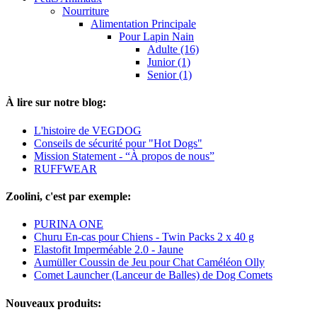
Nourriture
Alimentation Principale
Pour Lapin Nain
Adulte (16)
Junior (1)
Senior (1)
À lire sur notre blog:
L'histoire de VEGDOG
Conseils de sécurité pour "Hot Dogs"
Mission Statement - “À propos de nous”
RUFFWEAR
Zoolini, c'est par exemple:
PURINA ONE
Churu En-cas pour Chiens - Twin Packs 2 x 40 g
Elastofit Imperméable 2.0 - Jaune
Aumüller Coussin de Jeu pour Chat Caméléon Olly
Comet Launcher (Lanceur de Balles) de Dog Comets
Nouveaux produits: