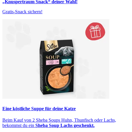
„Knuspertraum Snack“ deiner Wahl!
Gratis-Snack sichern!
Eine köstliche Suppe für deine Katze
Beim Kauf von 2 Sheba Soups Huhn, Thunfisch oder Lachs,
bekommst du ein
Sheba Soup Lachs geschenkt.