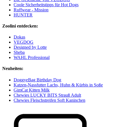
Coole Sicherheitstipps für Hot Dogs
Ruffwear - Mission
HUNTER
Zoolini entdecken:
Dokas
VEGDOG
Designed by Lotte
Sheba
WAHL Professional
Neuheiten:
DoggyeBag Birthday Dog
Katzen-Nassfutter Lachs, Huhn & Kürbis in Soße
GimCat Kitten Milk
Chewies LUCKY BITS Strauß Adult
Chewies Fleischstreifen Soft Kaninchen